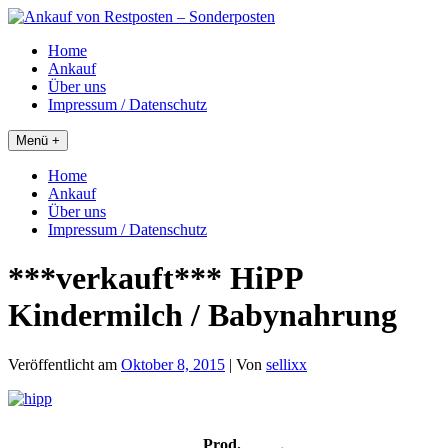
Skip
to
Home
content
Ankauf
Über uns
Impressum / Datenschutz
Menü +
Home
Ankauf
Über uns
Impressum / Datenschutz
***verkauft*** HiPP
Kindermilch / Babynahrung
Veröffentlicht am
Oktober 8, 2015
| Von
sellixx
Prod.