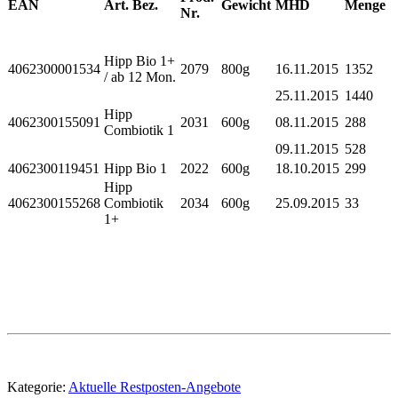
EAN
Art. Bez.
Gewicht
MHD
Menge
Nr.
Hipp Bio 1+
4062300001534
2079
800g
16.11.2015
1352
/ ab 12 Mon.
25.11.2015
1440
Hipp
4062300155091
2031
600g
08.11.2015
288
Combiotik 1
09.11.2015
528
4062300119451
Hipp Bio 1
2022
600g
18.10.2015
299
Hipp
4062300155268
Combiotik
2034
600g
25.09.2015
33
1+
Kategorie:
Aktuelle Restposten-Angebote