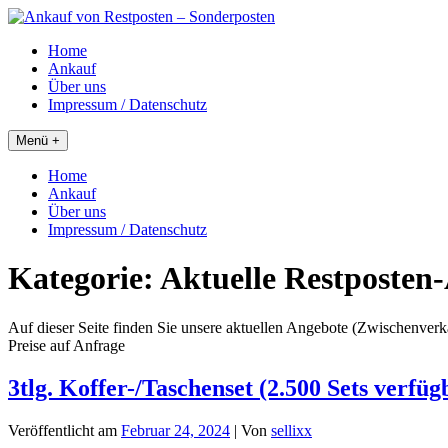
Skip
to
Home
content
Ankauf
Über uns
Impressum / Datenschutz
Menü +
Home
Ankauf
Über uns
Impressum / Datenschutz
Kategorie:
Aktuelle Restposten
Auf dieser Seite finden Sie unsere aktuellen Angebote (Zwischenverk
Preise auf Anfrage
3tlg. Koffer-/Taschenset (2.500 Sets verfüg
Veröffentlicht am
Februar 24, 2024
| Von
sellixx