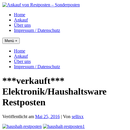
Skip
to
Home
content
Ankauf
Über uns
Impressum / Datenschutz
Menü +
Home
Ankauf
Über uns
Impressum / Datenschutz
***verkauft***
Elektronik/Haushaltsware
Restposten
Veröffentlicht am
Mai 25, 2016
| Von
sellixx