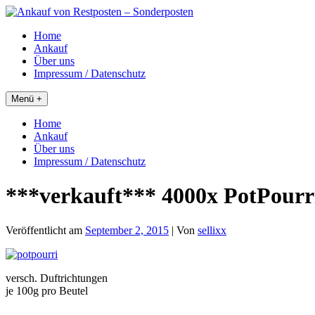
Skip
to
Home
content
Ankauf
Über uns
Impressum / Datenschutz
Menü +
Home
Ankauf
Über uns
Impressum / Datenschutz
***verkauft*** 4000x PotPourr
Veröffentlicht am
September 2, 2015
| Von
sellixx
versch. Duftrichtungen
je 100g pro Beutel