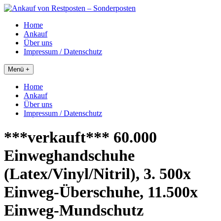
Skip
to
Home
content
Ankauf
Über uns
Impressum / Datenschutz
Menü +
Home
Ankauf
Über uns
Impressum / Datenschutz
***verkauft*** 60.000
Einweghandschuhe
(Latex/Vinyl/Nitril), 3. 500x
Einweg-Überschuhe, 11.500x
Einweg-Mundschutz