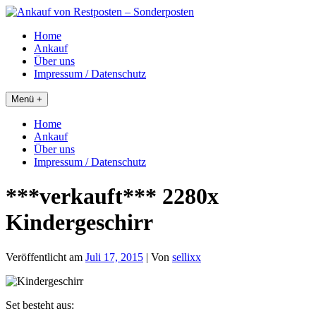
Skip
to
Home
content
Ankauf
Über uns
Impressum / Datenschutz
Menü +
Home
Ankauf
Über uns
Impressum / Datenschutz
***verkauft*** 2280x
Kindergeschirr
Veröffentlicht am
Juli 17, 2015
| Von
sellixx
Set besteht aus: