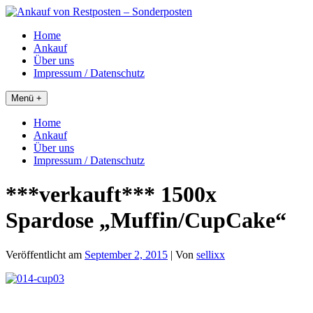
Skip
to
Home
content
Ankauf
Über uns
Impressum / Datenschutz
Menü +
Home
Ankauf
Über uns
Impressum / Datenschutz
***verkauft*** 1500x
Spardose „Muffin/CupCake“
Veröffentlicht am
September 2, 2015
| Von
sellixx