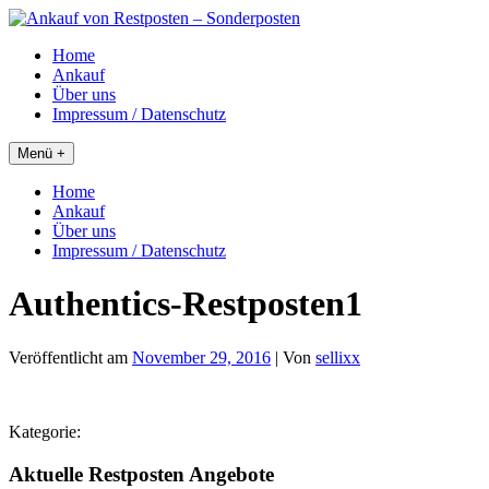
Skip
to
Home
content
Ankauf
Über uns
Impressum / Datenschutz
Menü +
Home
Ankauf
Über uns
Impressum / Datenschutz
Authentics-Restposten1
Veröffentlicht am
November 29, 2016
| Von
sellixx
Kategorie:
Aktuelle Restposten Angebote