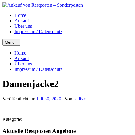
Skip
to
Home
content
Ankauf
Über uns
Impressum / Datenschutz
Menü +
Home
Ankauf
Über uns
Impressum / Datenschutz
Damenjacke2
Veröffentlicht am
Juli 30, 2020
| Von
sellixx
Kategorie:
Aktuelle Restposten Angebote