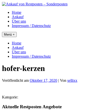
Skip
to
Home
content
Ankauf
Über uns
Impressum / Datenschutz
Menü +
Home
Ankauf
Über uns
Impressum / Datenschutz
hofer-kerzen
Veröffentlicht am
Oktober 17, 2020
| Von
sellixx
Kategorie:
Aktuelle Restposten Angebote