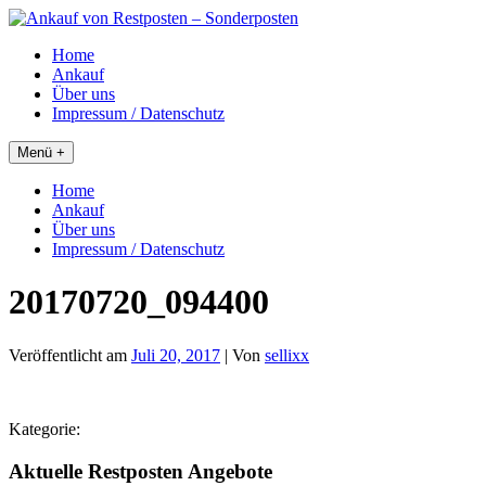
Skip
to
Home
content
Ankauf
Über uns
Impressum / Datenschutz
Menü +
Home
Ankauf
Über uns
Impressum / Datenschutz
20170720_094400
Veröffentlicht am
Juli 20, 2017
| Von
sellixx
Kategorie:
Aktuelle Restposten Angebote