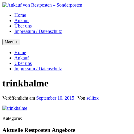
Skip
to
Home
content
Ankauf
Über uns
Impressum / Datenschutz
Menü +
Home
Ankauf
Über uns
Impressum / Datenschutz
trinkhalme
Veröffentlicht am
September 10, 2015
| Von
sellixx
Kategorie:
Aktuelle Restposten Angebote