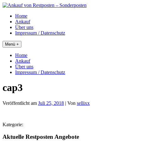
Skip
to
Home
content
Ankauf
Über uns
Impressum / Datenschutz
Menü +
Home
Ankauf
Über uns
Impressum / Datenschutz
cap3
Veröffentlicht am
Juli 25, 2018
| Von
sellixx
Kategorie:
Aktuelle Restposten Angebote