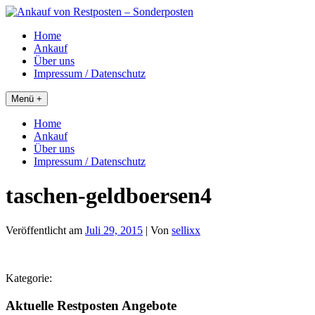
Skip
to
Home
content
Ankauf
Über uns
Impressum / Datenschutz
Menü +
Home
Ankauf
Über uns
Impressum / Datenschutz
taschen-geldboersen4
Veröffentlicht am
Juli 29, 2015
| Von
sellixx
Kategorie:
Aktuelle Restposten Angebote