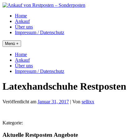
Skip
to
Home
content
Ankauf
Über uns
Impressum / Datenschutz
Menü +
Home
Ankauf
Über uns
Impressum / Datenschutz
Latexhandschuhe Restposten
Veröffentlicht am
Januar 31, 2017
| Von
sellixx
Kategorie:
Aktuelle Restposten Angebote