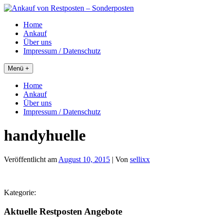
Skip
to
Home
content
Ankauf
Über uns
Impressum / Datenschutz
Menü +
Home
Ankauf
Über uns
Impressum / Datenschutz
handyhuelle
Veröffentlicht am
August 10, 2015
| Von
sellixx
Kategorie:
Aktuelle Restposten Angebote