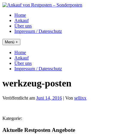
Skip
to
Home
content
Ankauf
Über uns
Impressum / Datenschutz
Menü +
Home
Ankauf
Über uns
Impressum / Datenschutz
werkzeug-posten
Veröffentlicht am
Juni 14, 2016
| Von
sellixx
Kategorie:
Aktuelle Restposten Angebote