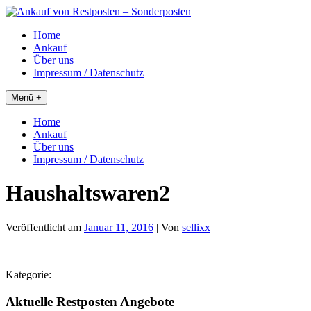
Skip
to
Home
content
Ankauf
Über uns
Impressum / Datenschutz
Menü +
Home
Ankauf
Über uns
Impressum / Datenschutz
Haushaltswaren2
Veröffentlicht am
Januar 11, 2016
| Von
sellixx
Kategorie:
Aktuelle Restposten Angebote