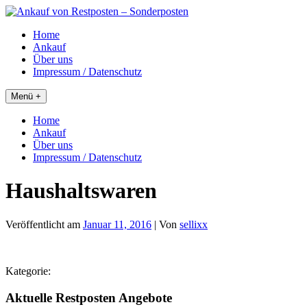
Skip
to
Home
content
Ankauf
Über uns
Impressum / Datenschutz
Menü +
Home
Ankauf
Über uns
Impressum / Datenschutz
Haushaltswaren
Veröffentlicht am
Januar 11, 2016
| Von
sellixx
Kategorie:
Aktuelle Restposten Angebote